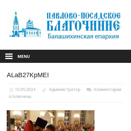
Skip
to
content
БАЛАШИХИНСКОЙ ЕПАРХИИ
ПАВЛОВО-
MENU
ПОСАДСКОЕ
ALaB27KpMEI
БЛАГОЧИНИЕ
10.05.2024
Администратор
Комментарии
к
отключены
запи
ALa