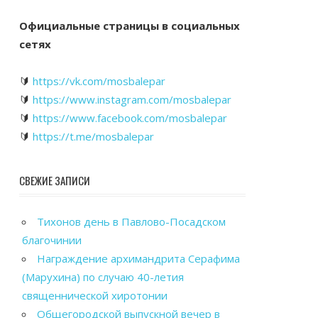
Официальные страницы в социальных
сетях
🔰
https://vk.com/mosbalepar
🔰
https://www.instagram.com/mosbalepar
🔰
https://www.facebook.com/mosbalepar
🔰
https://t.me/mosbalepar
СВЕЖИЕ ЗАПИСИ
Тихонов день в Павлово-Посадском
благочинии
Награждение архимандрита Серафима
(Марухина) по случаю 40-летия
священнической хиротонии
Общегородской выпускной вечер в