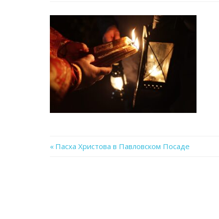
Previous
Пасха Христова в Павловском Посаде
Навигация
Post:
по
записям