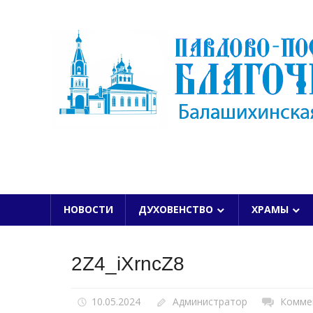
Skip
to
content
БАЛАШИХИНСКОЙ ЕПАРХИИ
НОВОСТИ
ДУХОВЕНСТВО
ХРАМЫ
2Z4_iXrncZ8
10.05.2024
Администратор
Комме