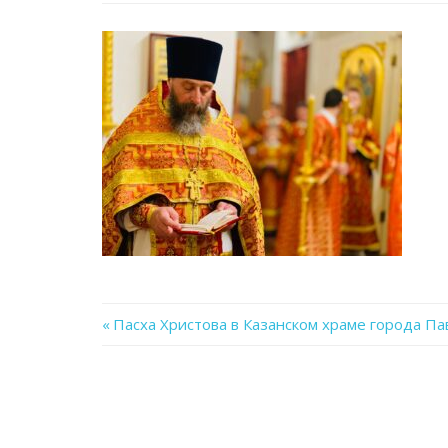
Previous
Пасха Христова в Казанском храме города П
Навигация
Post:
по
записям