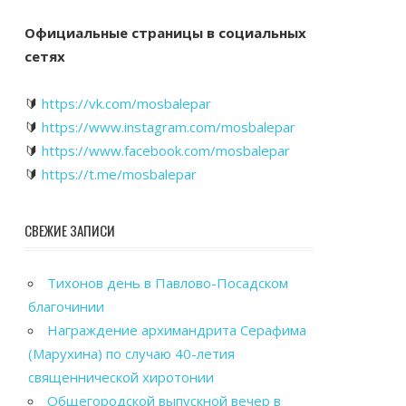
Официальные страницы в социальных
сетях
🔰
https://vk.com/mosbalepar
🔰
https://www.instagram.com/mosbalepar
🔰
https://www.facebook.com/mosbalepar
🔰
https://t.me/mosbalepar
СВЕЖИЕ ЗАПИСИ
Тихонов день в Павлово-Посадском
благочинии
Награждение архимандрита Серафима
(Марухина) по случаю 40-летия
священнической хиротонии
Общегородской выпускной вечер в