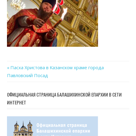
24
at
11.0
Previous
Пасха Христова в Казанском храме города
Навигация
Павловский Посад
Post:
по
ОФИЦИАЛЬНАЯ СТРАНИЦА БАЛАШИХИНСКОЙ ЕПАРХИИ В СЕТИ
записям
ИНТЕРНЕТ