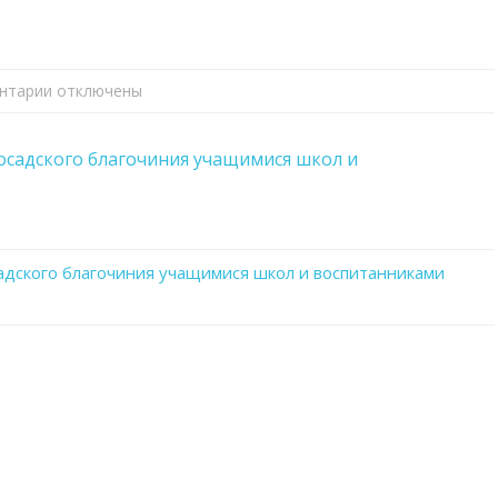
нтарии
к
отключены
записи
Пасхальные
садского благочиния учащимися школ и
посещения
храмов
Павлово-
Посадского
дского благочиния учащимися школ и воспитанниками
благочиния
учащимися
школ
и
воспитанниками
дошкольных
отделений