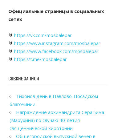
Официальные страницы в социальных
сетях
🔰
https://vk.com/mosbalepar
🔰
https://www.instagram.com/mosbalepar
🔰
https://www.facebook.com/mosbalepar
🔰
https://t.me/mosbalepar
СВЕЖИЕ ЗАПИСИ
Тихонов день в Павлово-Посадском
благочинии
Награждение архимандрита Серафима
(Марухина) по случаю 40-летия
священнической хиротонии
Общегородской выпускной вечер в