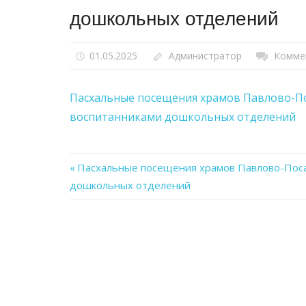
дошкольных отделений
01.05.2025
Администратор
Комме
Пасхальные посещения храмов Павлово-По
воспитанниками дошкольных отделений
Previous
Пасхальные посещения храмов Павлово-Поса
Навигация
дошкольных отделений
Post:
по
записям