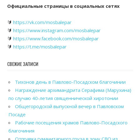
Официальные страницы в социальных сетях
🔰
https://vk.com/mosbalepar
🔰
https://www.instagram.com/mosbalepar
🔰
https://www.facebook.com/mosbalepar
🔰
https://t.me/mosbalepar
СВЕЖИЕ ЗАПИСИ
Тихонов день в Павлово-Посадском благочинии
Награждение архимандрита Серафима (Марухина)
по случаю 40-летия священнической хиротонии
Общегородской выпускной вечер в Павловском
Посаде
Рабочие посещения храмов Павлово-Посадского
благочиния
Отправка гуманитарного груза в зону СВО из