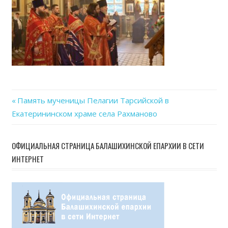
17
at
14.1
Previous
Память мученицы Пелагии Тарсийской в
Навигация
Екатерининском храме села Рахманово
Post:
по
ОФИЦИАЛЬНАЯ СТРАНИЦА БАЛАШИХИНСКОЙ ЕПАРХИИ В СЕТИ
записям
ИНТЕРНЕТ