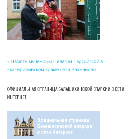
17
at
14.1
Previous
Память мученицы Пелагии Тарсийской в
Навигация
Екатерининском храме села Рахманово
Post:
по
ОФИЦИАЛЬНАЯ СТРАНИЦА БАЛАШИХИНСКОЙ ЕПАРХИИ В СЕТИ
записям
ИНТЕРНЕТ