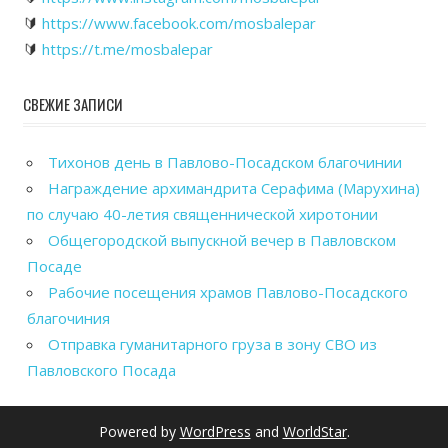
🔰
https://www.facebook.com/mosbalepar
🔰
https://t.me/mosbalepar
СВЕЖИЕ ЗАПИСИ
Тихонов день в Павлово-Посадском благочинии
Награждение архимандрита Серафима (Марухина)
по случаю 40-летия священнической хиротонии
Общегородской выпускной вечер в Павловском
Посаде
Рабочие посещения храмов Павлово-Посадского
благочиния
Отправка гуманитарного груза в зону СВО из
Павловского Посада
Powered by
WordPress
and
WorldStar
.