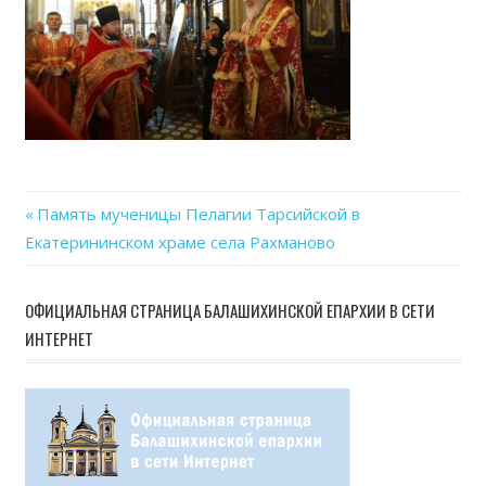
17
at
14.1
Previous
Память мученицы Пелагии Тарсийской в
Навигация
Екатерининском храме села Рахманово
Post:
по
ОФИЦИАЛЬНАЯ СТРАНИЦА БАЛАШИХИНСКОЙ ЕПАРХИИ В СЕТИ
записям
ИНТЕРНЕТ