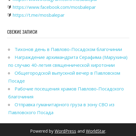
🔰
https://www.facebook.com/mosbalepar
🔰
https://t.me/mosbalepar
СВЕЖИЕ ЗАПИСИ
Тихонов день в Павлово-Посадском благочинии
Награждение архимандрита Серафима (Марухина)
по случаю 40-летия священнической хиротонии
Общегородской выпускной вечер в Павловском
Посаде
Рабочие посещения храмов Павлово-Посадского
благочиния
Отправка гуманитарного груза в зону СВО из
Павловского Посада
Powered by
WordPress
and
WorldStar
.