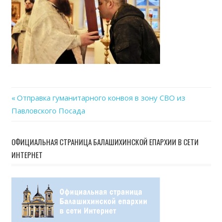
27
at
09.4
Previous
Отправка гуманитарного конвоя в зону СВО из
Навигация
Павловского Посада
Post:
по
ОФИЦИАЛЬНАЯ СТРАНИЦА БАЛАШИХИНСКОЙ ЕПАРХИИ В СЕТИ
записям
ИНТЕРНЕТ