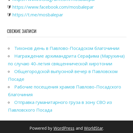
🔰
https://www.facebook.com/mosbalepar
🔰
https://t.me/mosbalepar
СВЕЖИЕ ЗАПИСИ
Тихонов день в Павлово-Посадском благочинии
Награждение архимандрита Серафима (Марухина)
по случаю 40-летия священнической хиротонии
Общегородской выпускной вечер в Павловском
Посаде
Рабочие посещения храмов Павлово-Посадского
благочиния
Отправка гуманитарного груза в зону СВО из
Павловского Посада
Powered by
WordPress
and
WorldStar
.