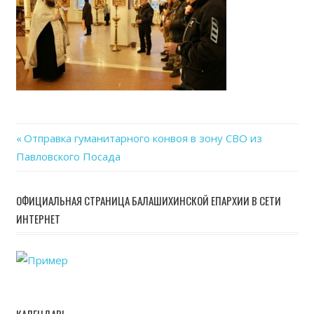
27
at
09.4
Previous
Отправка гуманитарного конвоя в зону СВО из
Навигация
Павловского Посада
Post:
по
ОФИЦИАЛЬНАЯ СТРАНИЦА БАЛАШИХИНСКОЙ ЕПАРХИИ В СЕТИ
записям
ИНТЕРНЕТ
КАЛЕНДАРЬ