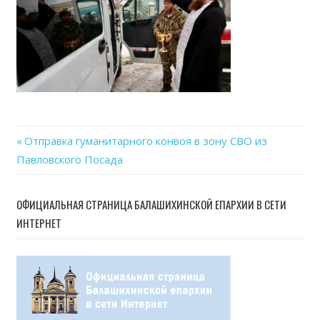
27
at
09.4
Previous
Отправка гуманитарного конвоя в зону СВО из
Навигация
Павловского Посада
Post:
по
ОФИЦИАЛЬНАЯ СТРАНИЦА БАЛАШИХИНСКОЙ ЕПАРХИИ В СЕТИ
записям
ИНТЕРНЕТ