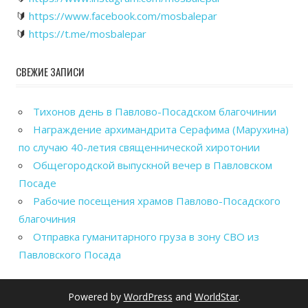
🔰
https://www.facebook.com/mosbalepar
🔰
https://t.me/mosbalepar
СВЕЖИЕ ЗАПИСИ
Тихонов день в Павлово-Посадском благочинии
Награждение архимандрита Серафима (Марухина)
по случаю 40-летия священнической хиротонии
Общегородской выпускной вечер в Павловском
Посаде
Рабочие посещения храмов Павлово-Посадского
благочиния
Отправка гуманитарного груза в зону СВО из
Павловского Посада
Powered by
WordPress
and
WorldStar
.