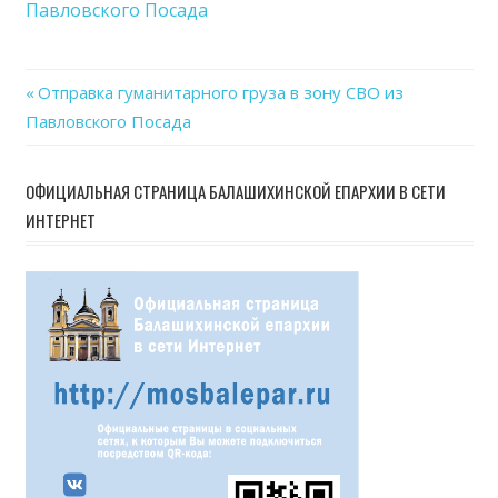
Павловского Посада
в
зону
СВО
Previous
Отправка гуманитарного груза в зону СВО из
из
Навигация
Павловского Посада
Post:
Павл
Пос
по
ОФИЦИАЛЬНАЯ СТРАНИЦА БАЛАШИХИНСКОЙ ЕПАРХИИ В СЕТИ
записям
ИНТЕРНЕТ