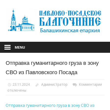
Skip
to
content
БАЛАШИХИНСКОЙ ЕПАРХИИ
ПАВЛОВО-
MENU
ПОСАДСКОЕ
Отправка гуманитарного груза в зону
БЛАГОЧИНИЕ
СВО из Павловского Посада
23.11.2024
Администратор
Комментарии
к
отключены
запи
Отп
гума
Отправка гуманитарного груза в зону СВО из
груз