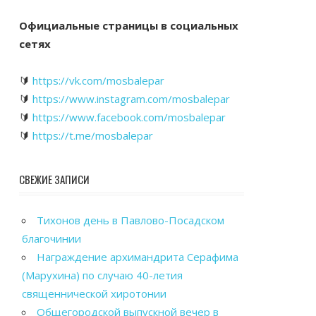
Официальные страницы в социальных
сетях
🔰
https://vk.com/mosbalepar
🔰
https://www.instagram.com/mosbalepar
🔰
https://www.facebook.com/mosbalepar
🔰
https://t.me/mosbalepar
СВЕЖИЕ ЗАПИСИ
Тихонов день в Павлово-Посадском
благочинии
Награждение архимандрита Серафима
(Марухина) по случаю 40-летия
священнической хиротонии
Общегородской выпускной вечер в