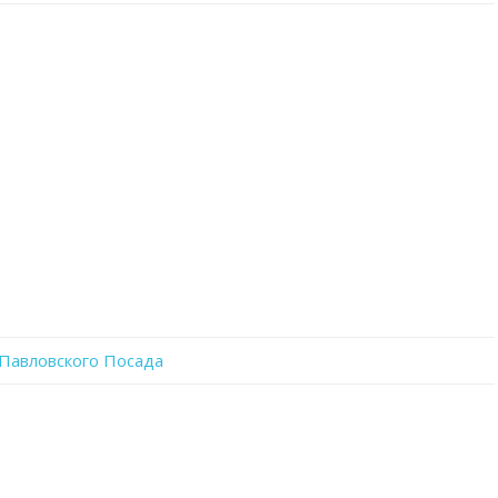
записи
R5ZdcO1lvLc
 Павловского Посада