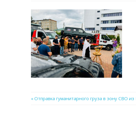
Previous
Отправка гуманитарного груза в зону СВО из
Навигация
Post:
по
записям