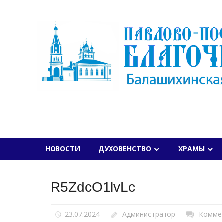
Skip
to
content
БАЛАШИХИНСКОЙ ЕПАРХИИ
НОВОСТИ
ДУХОВЕНСТВО
ХРАМЫ
R5ZdcO1lvLc
23.07.2024
Администратор
Комме