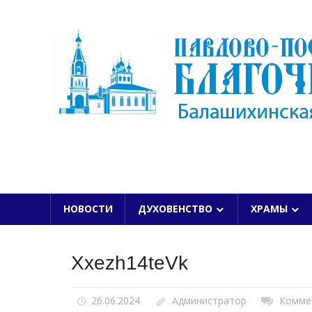
Skip
to
content
БАЛАШИХИНСКОЙ ЕПАРХИИ
НОВОСТИ
ДУХОВЕНСТВО
ХРАМЫ
Xxezh14teVk
26.06.2024
Администратор
Комме