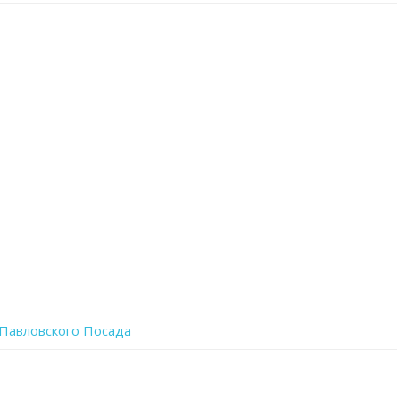
записи
Xxezh14teVk
 Павловского Посада