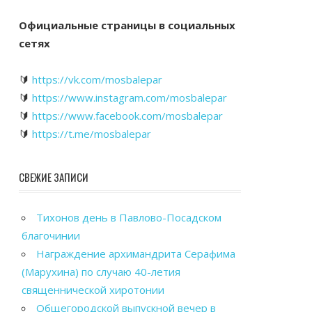
Официальные страницы в социальных
сетях
🔰
https://vk.com/mosbalepar
🔰
https://www.instagram.com/mosbalepar
🔰
https://www.facebook.com/mosbalepar
🔰
https://t.me/mosbalepar
СВЕЖИЕ ЗАПИСИ
Тихонов день в Павлово-Посадском
благочинии
Награждение архимандрита Серафима
(Марухина) по случаю 40-летия
священнической хиротонии
Общегородской выпускной вечер в