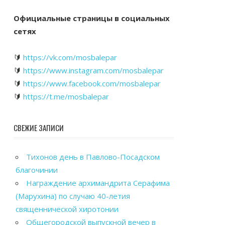
Официальные страницы в социальных
сетях
🔰
https://vk.com/mosbalepar
🔰
https://www.instagram.com/mosbalepar
🔰
https://www.facebook.com/mosbalepar
🔰
https://t.me/mosbalepar
СВЕЖИЕ ЗАПИСИ
Тихонов день в Павлово-Посадском
благочинии
Награждение архимандрита Серафима
(Марухина) по случаю 40-летия
священнической хиротонии
Общегородской выпускной вечер в