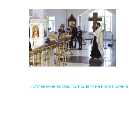
Previous
Отпевание воина, погибшего на поле брани в
Навигация
Post:
по
записям