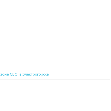
записи
OSyfuyn9D3Y
 зоне СВО, в Электрогорске