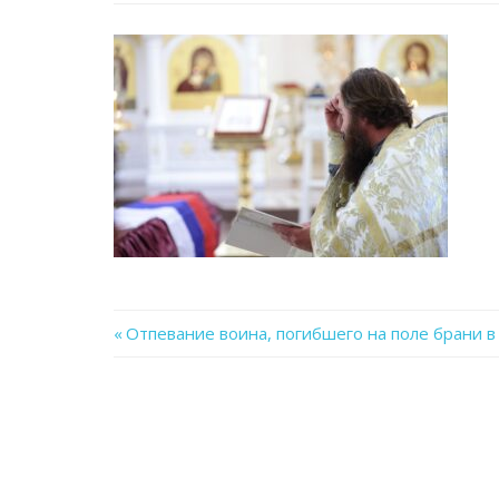
Previous
Отпевание воина, погибшего на поле брани в
Навигация
Post:
по
записям