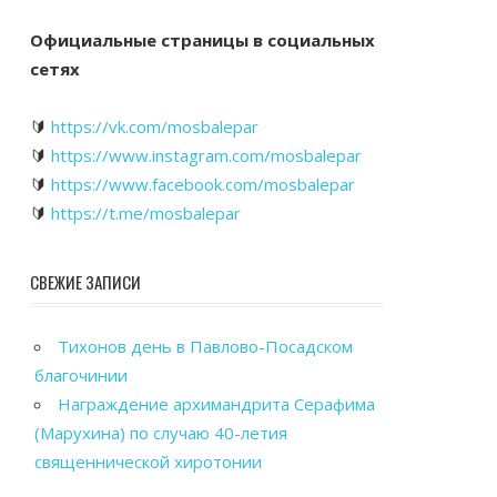
Официальные страницы в социальных
сетях
🔰
https://vk.com/mosbalepar
🔰
https://www.instagram.com/mosbalepar
🔰
https://www.facebook.com/mosbalepar
🔰
https://t.me/mosbalepar
СВЕЖИЕ ЗАПИСИ
Тихонов день в Павлово-Посадском
благочинии
Награждение архимандрита Серафима
(Марухина) по случаю 40-летия
священнической хиротонии
Общегородской выпускной вечер в