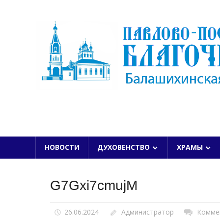
Skip
to
content
БАЛАШИХИНСКОЙ ЕПАРХИИ
НОВОСТИ
ДУХОВЕНСТВО
ХРАМЫ
G7Gxi7cmujM
26.06.2024
Администратор
Комме