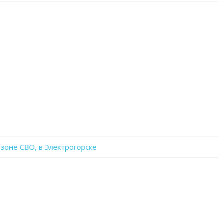
записи
G7Gxi7cmujM
 зоне СВО, в Электрогорске