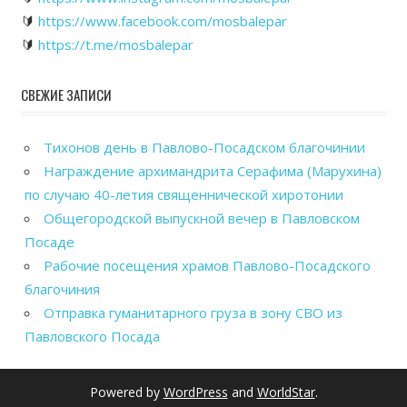
🔰
https://www.facebook.com/mosbalepar
🔰
https://t.me/mosbalepar
СВЕЖИЕ ЗАПИСИ
Тихонов день в Павлово-Посадском благочинии
Награждение архимандрита Серафима (Марухина)
по случаю 40-летия священнической хиротонии
Общегородской выпускной вечер в Павловском
Посаде
Рабочие посещения храмов Павлово-Посадского
благочиния
Отправка гуманитарного груза в зону СВО из
Павловского Посада
Powered by
WordPress
and
WorldStar
.