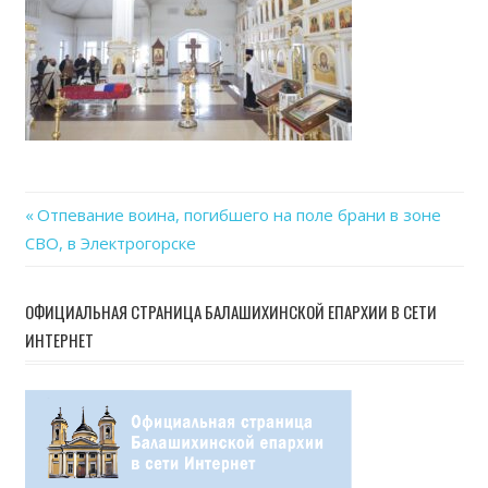
Previous
Отпевание воина, погибшего на поле брани в зоне
Навигация
СВО, в Электрогорске
Post:
по
ОФИЦИАЛЬНАЯ СТРАНИЦА БАЛАШИХИНСКОЙ ЕПАРХИИ В СЕТИ
записям
ИНТЕРНЕТ