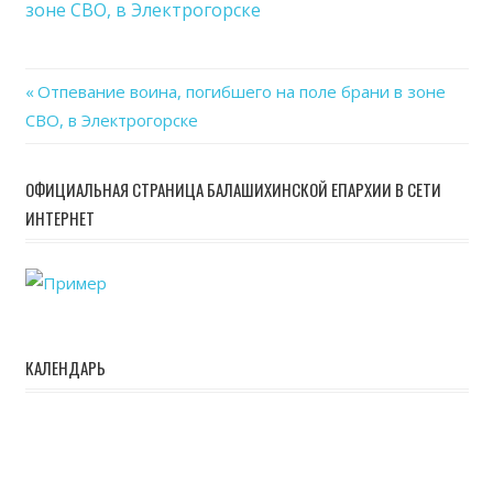
зоне СВО, в Электрогорске
на
пол
бра
Previous
Отпевание воина, погибшего на поле брани в зоне
в
Навигация
СВО, в Электрогорске
Post:
зоне
СВО
по
в
ОФИЦИАЛЬНАЯ СТРАНИЦА БАЛАШИХИНСКОЙ ЕПАРХИИ В СЕТИ
записям
Элек
ИНТЕРНЕТ
КАЛЕНДАРЬ