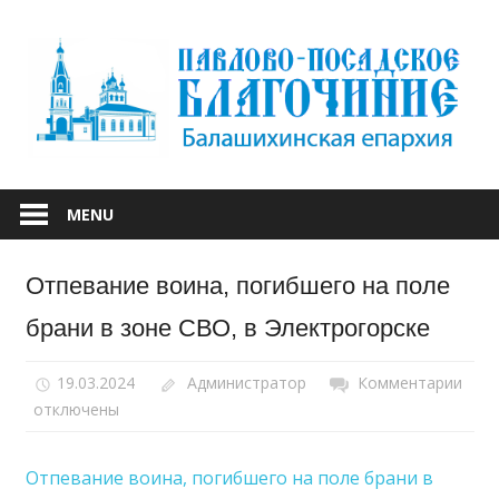
Skip
to
content
БАЛАШИХИНСКОЙ ЕПАРХИИ
ПАВЛОВО-
MENU
ПОСАДСКОЕ
Отпевание воина, погибшего на поле
БЛАГОЧИНИЕ
брани в зоне СВО, в Электрогорске
19.03.2024
Администратор
Комментарии
к
отключены
запи
Отп
воин
Отпевание воина, погибшего на поле брани в
пог