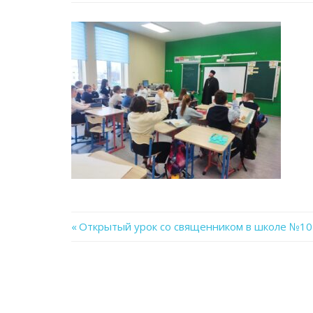
Previous
Открытый урок со священником в школе №10
Навигация
Post:
по
записям