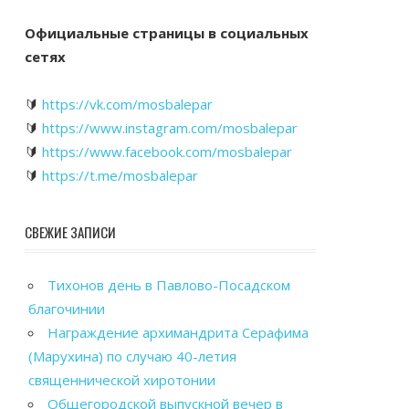
Официальные страницы в социальных
сетях
🔰
https://vk.com/mosbalepar
🔰
https://www.instagram.com/mosbalepar
🔰
https://www.facebook.com/mosbalepar
🔰
https://t.me/mosbalepar
СВЕЖИЕ ЗАПИСИ
Тихонов день в Павлово-Посадском
благочинии
Награждение архимандрита Серафима
(Марухина) по случаю 40-летия
священнической хиротонии
Общегородской выпускной вечер в