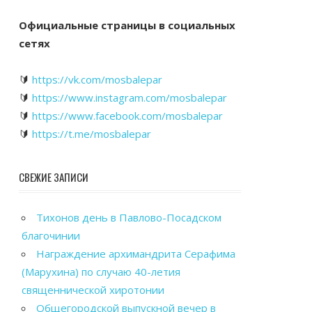
Официальные страницы в социальных
сетях
🔰
https://vk.com/mosbalepar
🔰
https://www.instagram.com/mosbalepar
🔰
https://www.facebook.com/mosbalepar
🔰
https://t.me/mosbalepar
СВЕЖИЕ ЗАПИСИ
Тихонов день в Павлово-Посадском
благочинии
Награждение архимандрита Серафима
(Марухина) по случаю 40-летия
священнической хиротонии
Общегородской выпускной вечер в