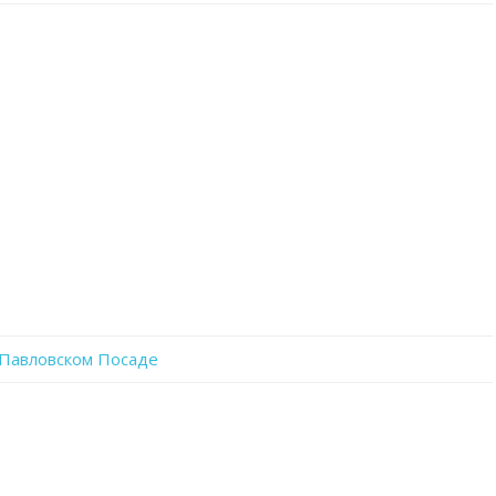
записи
CE1PLugaPog
 Павловском Посаде