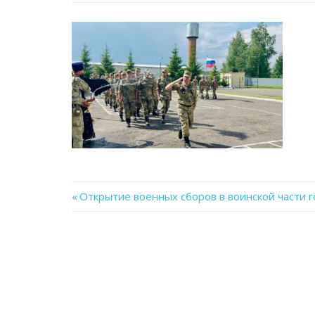
Previous
Открытие военных сборов в воинской части г
Навигация
Post:
по
записям