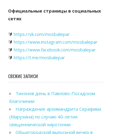
Официальные страницы в социальных
сетях
🔰
https://vk.com/mosbalepar
🔰
https://www.instagram.com/mosbalepar
🔰
https://www.facebook.com/mosbalepar
🔰
https://t.me/mosbalepar
СВЕЖИЕ ЗАПИСИ
Тихонов день в Павлово-Посадском
благочинии
Награждение архимандрита Серафима
(Марухина) по случаю 40-летия
священнической хиротонии
Общегородской выпускной вечер в