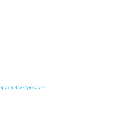
записи
fr3mO9wYLNg
орода Электрогорск