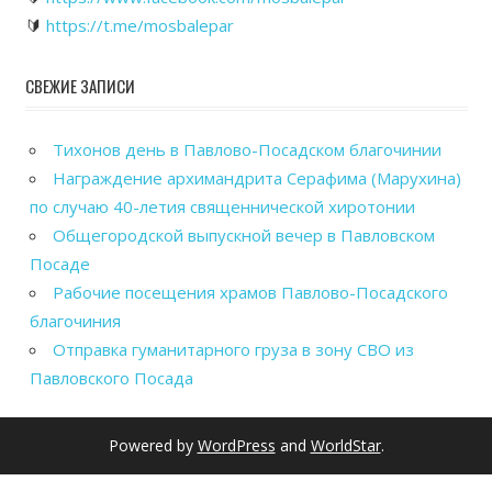
🔰
https://t.me/mosbalepar
СВЕЖИЕ ЗАПИСИ
Тихонов день в Павлово-Посадском благочинии
Награждение архимандрита Серафима (Марухина)
по случаю 40-летия священнической хиротонии
Общегородской выпускной вечер в Павловском
Посаде
Рабочие посещения храмов Павлово-Посадского
благочиния
Отправка гуманитарного груза в зону СВО из
Павловского Посада
Powered by
WordPress
and
WorldStar
.