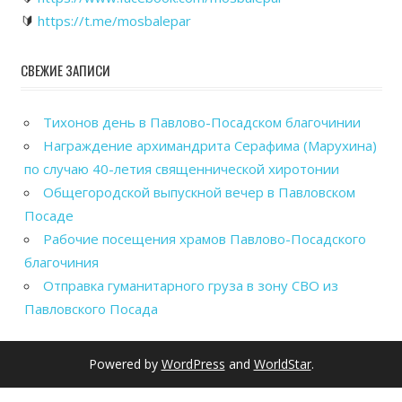
🔰
https://t.me/mosbalepar
СВЕЖИЕ ЗАПИСИ
Тихонов день в Павлово-Посадском благочинии
Награждение архимандрита Серафима (Марухина)
по случаю 40-летия священнической хиротонии
Общегородской выпускной вечер в Павловском
Посаде
Рабочие посещения храмов Павлово-Посадского
благочиния
Отправка гуманитарного груза в зону СВО из
Павловского Посада
Powered by
WordPress
and
WorldStar
.