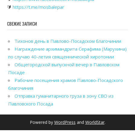
🔰
https://t.me/mosbalepar
СВЕЖИЕ ЗАПИСИ
Тихонов день в Павлово-Посадском благочинии
Награждение архимандрита Серафима (Марухина)
по случаю 40-летия священнической хиротонии
Общегородской выпускной вечер в Павловском
Посаде
Рабочие посещения храмов Павлово-Посадского
благочиния
Отправка гуманитарного груза в зону СВО из
Павловского Посада
Powered by
WordPress
and
WorldStar
.