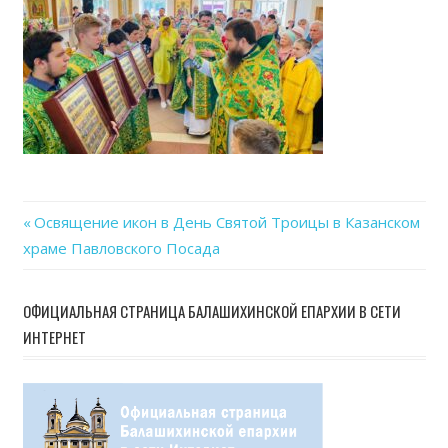
12
at
17.2
Previous
Освящение икон в День Святой Троицы в Казанском
Навигация
храме Павловского Посада
Post:
по
ОФИЦИАЛЬНАЯ СТРАНИЦА БАЛАШИХИНСКОЙ ЕПАРХИИ В СЕТИ
записям
ИНТЕРНЕТ