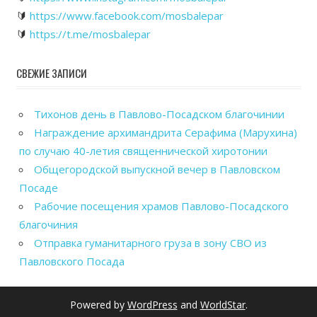
🔰
https://www.facebook.com/mosbalepar
🔰
https://t.me/mosbalepar
СВЕЖИЕ ЗАПИСИ
Тихонов день в Павлово-Посадском благочинии
Награждение архимандрита Серафима (Марухина)
по случаю 40-летия священнической хиротонии
Общегородской выпускной вечер в Павловском
Посаде
Рабочие посещения храмов Павлово-Посадского
благочиния
Отправка гуманитарного груза в зону СВО из
Павловского Посада
Powered by
WordPress
and
WorldStar
.