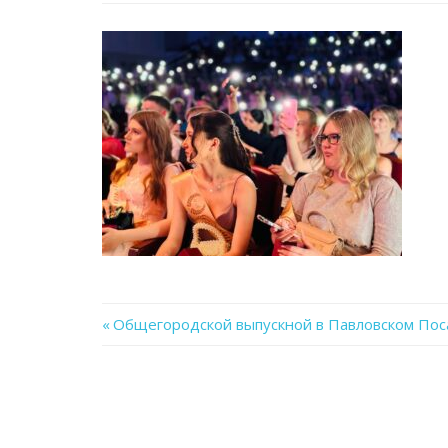
Previous
Общегородской выпускной в Павловском Пос
Навигация
Post:
по
записям