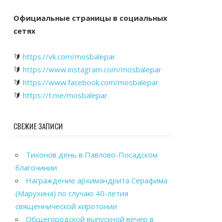
Официальные страницы в социальных
сетях
🔰
https://vk.com/mosbalepar
🔰
https://www.instagram.com/mosbalepar
🔰
https://www.facebook.com/mosbalepar
🔰
https://t.me/mosbalepar
СВЕЖИЕ ЗАПИСИ
Тихонов день в Павлово-Посадском
благочинии
Награждение архимандрита Серафима
(Марухина) по случаю 40-летия
священнической хиротонии
Общегородской выпускной вечер в