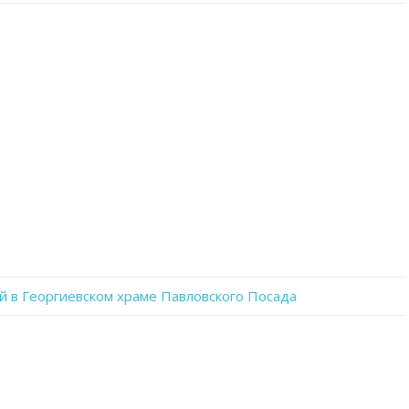
записи
pZC_unUy8_I
 в Георгиевском храме Павловского Посада