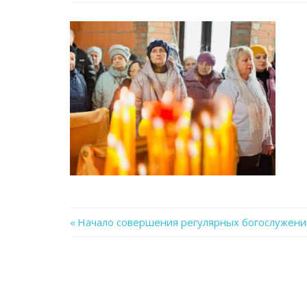
Previous
Начало совершения регулярных богослужений
Навигация
Post:
по
записям