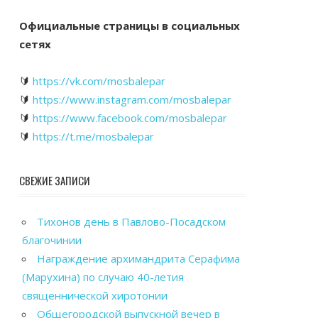
Официальные страницы в социальных
сетях
🔰
https://vk.com/mosbalepar
🔰
https://www.instagram.com/mosbalepar
🔰
https://www.facebook.com/mosbalepar
🔰
https://t.me/mosbalepar
СВЕЖИЕ ЗАПИСИ
Тихонов день в Павлово-Посадском
благочинии
Награждение архимандрита Серафима
(Марухина) по случаю 40-летия
священнической хиротонии
Общегородской выпускной вечер в