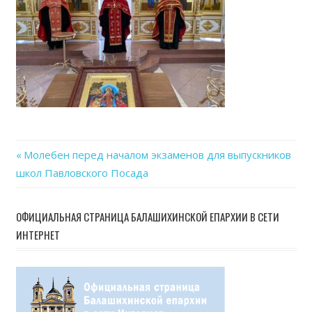
18
at
09.3
Previous
Молебен перед началом экзаменов для выпускников
Навигация
школ Павловского Посада
Post:
по
ОФИЦИАЛЬНАЯ СТРАНИЦА БАЛАШИХИНСКОЙ ЕПАРХИИ В СЕТИ
записям
ИНТЕРНЕТ