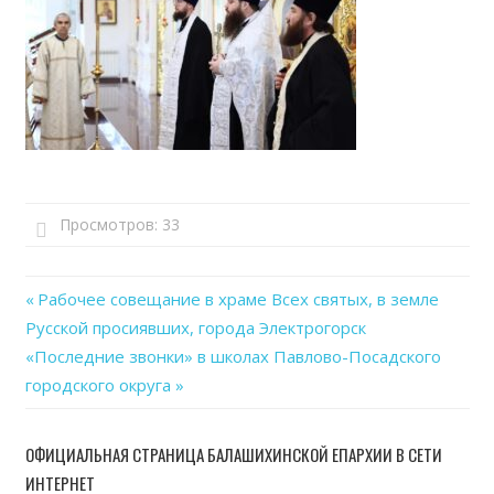
Просмотров:
33
Previous
Рабочее совещание в храме Всех святых, в земле
Навигация
Русской просиявших, города Электрогорск
Post:
Next
«Последние звонки» в школах Павлово-Посадского
по
Post:
городского округа
записям
ОФИЦИАЛЬНАЯ СТРАНИЦА БАЛАШИХИНСКОЙ ЕПАРХИИ В СЕТИ
ИНТЕРНЕТ