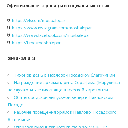
Официальные страницы в социальных сетях
🔰
https://vk.com/mosbalepar
🔰
https://www.instagram.com/mosbalepar
🔰
https://www.facebook.com/mosbalepar
🔰
https://t.me/mosbalepar
СВЕЖИЕ ЗАПИСИ
Тихонов день в Павлово-Посадском благочинии
Награждение архимандрита Серафима (Марухина)
по случаю 40-летия священнической хиротонии
Общегородской выпускной вечер в Павловском
Посаде
Рабочие посещения храмов Павлово-Посадского
благочиния
Отправка гуманитарного груза в зону СВО из