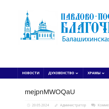
Skip
to
content
БАЛАШИХИНСКОЙ ЕПАРХИИ
НОВОСТИ
ДУХОВЕНСТВО
ХРАМЫ
mejpnMWOQaU
20.05.2024
Администратор
Комме