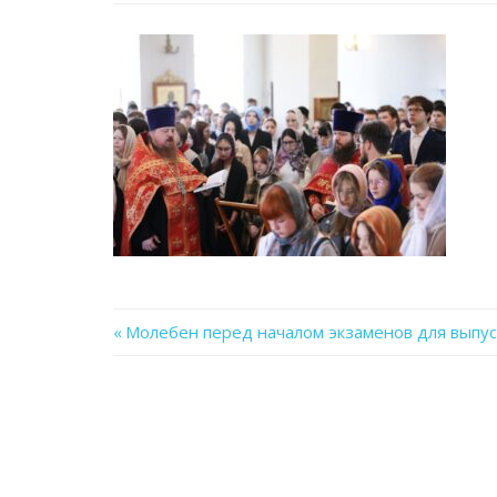
Previous
Молебен перед началом экзаменов для выпус
Навигация
Post:
по
записям