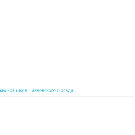
записи
mejpnMWOQaU
кников школ Павловского Посада