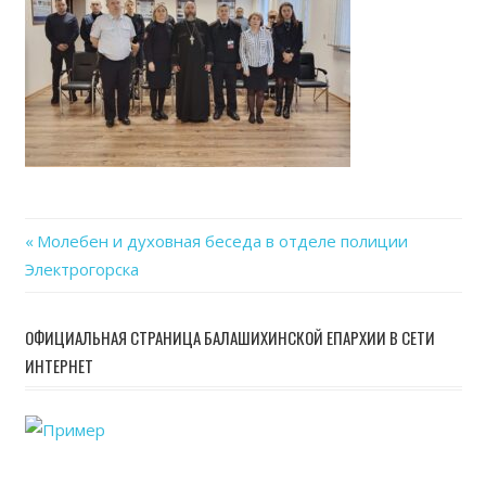
11
at
14.1
Previous
Молебен и духовная беседа в отделе полиции
Навигация
Электрогорска
Post:
по
ОФИЦИАЛЬНАЯ СТРАНИЦА БАЛАШИХИНСКОЙ ЕПАРХИИ В СЕТИ
записям
ИНТЕРНЕТ