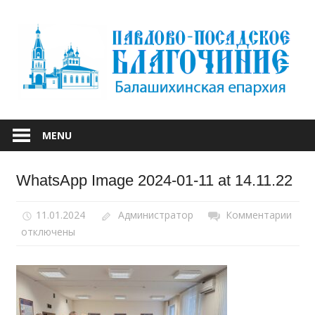
Skip
to
content
БАЛАШИХИНСКОЙ ЕПАРХИИ
ПАВЛОВО-
MENU
ПОСАДСКОЕ
WhatsApp Image 2024-01-11 at 14.11.22
БЛАГОЧИНИЕ
11.01.2024
Администратор
Комментарии
к
отключены
запи
Wha
Ima
2024
01-