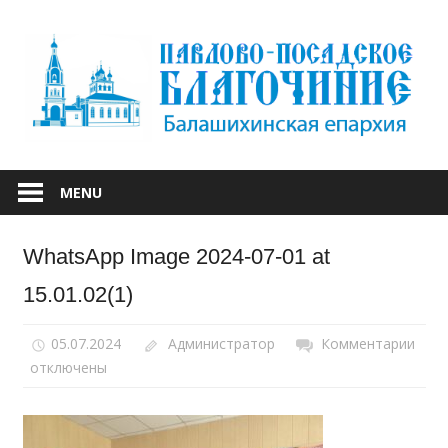
Skip
to
content
БАЛАШИХИНСКОЙ ЕПАРХИИ
ПАВЛОВО-
MENU
ПОСАДСКОЕ
WhatsApp Image 2024-07-01 at
БЛАГОЧИНИЕ
15.01.02(1)
05.07.2024
Администратор
Комментарии
к
отключены
запи
Wha
Ima
2024