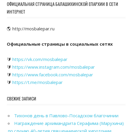
ОФИЦИАЛЬНАЯ СТРАНИЦА БАЛАШИХИНСКОЙ ЕПАРХИИ В СЕТИ
ИНТЕРНЕТ
🌎 http://mosbalepar.ru
Официальные страницы в социальных сетях
🔰
https://vk.com/mosbalepar
🔰
https://www.instagram.com/mosbalepar
🔰
https://www.facebook.com/mosbalepar
🔰
https://t.me/mosbalepar
СВЕЖИЕ ЗАПИСИ
Тихонов день в Павлово-Посадском благочинии
Награждение архимандрита Серафима (Марухина)
по случаю 40-летия священнической хиротонии