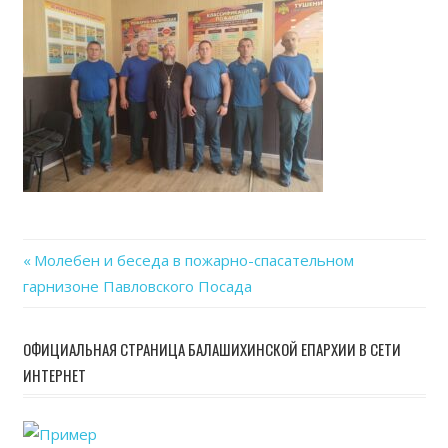
07-
01
at
15.01
Previous
Молебен и беседа в пожарно-спасательном
Навигация
гарнизоне Павловского Посада
Post:
по
ОФИЦИАЛЬНАЯ СТРАНИЦА БАЛАШИХИНСКОЙ ЕПАРХИИ В СЕТИ
записям
ИНТЕРНЕТ