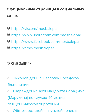
Официальные страницы в социальных
сетях
🔰
https://vk.com/mosbalepar
🔰
https://www.instagram.com/mosbalepar
🔰
https://www.facebook.com/mosbalepar
🔰
https://t.me/mosbalepar
СВЕЖИЕ ЗАПИСИ
Тихонов день в Павлово-Посадском
благочинии
Награждение архимандрита Серафима
(Марухина) по случаю 40-летия
священнической хиротонии
Общегородской выпускной вечер в