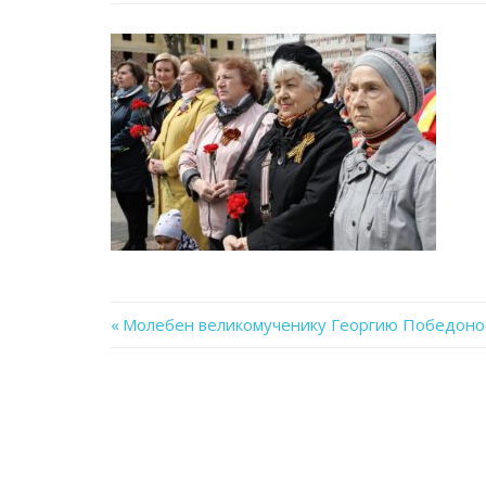
Previous
Молебен великомученику Георгию Победоно
Навигация
Post:
по
записям