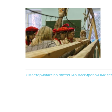
Previous
Мастер-класс по плетению маскировочных се
Навигация
Post:
по
записям