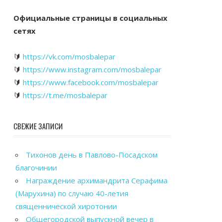
Официальные страницы в социальных
сетях
🔰
https://vk.com/mosbalepar
🔰
https://www.instagram.com/mosbalepar
🔰
https://www.facebook.com/mosbalepar
🔰
https://t.me/mosbalepar
СВЕЖИЕ ЗАПИСИ
Тихонов день в Павлово-Посадском
благочинии
Награждение архимандрита Серафима
(Марухина) по случаю 40-летия
священнической хиротонии
Общегородской выпускной вечер в