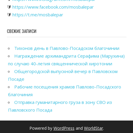
🔰
https://www.facebook.com/mosbalepar
🔰
https://t.me/mosbalepar
СВЕЖИЕ ЗАПИСИ
Тихонов день в Павлово-Посадском благочинии
Награждение архимандрита Серафима (Марухина)
по случаю 40-летия священнической хиротонии
Общегородской выпускной вечер в Павловском
Посаде
Рабочие посещения храмов Павлово-Посадского
благочиния
Отправка гуманитарного груза в зону СВО из
Павловского Посада
Powered by
WordPress
and
WorldStar
.