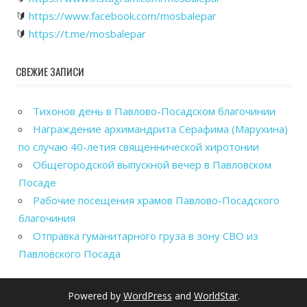
🔰
https://www.facebook.com/mosbalepar
🔰
https://t.me/mosbalepar
СВЕЖИЕ ЗАПИСИ
Тихонов день в Павлово-Посадском благочинии
Награждение архимандрита Серафима (Марухина)
по случаю 40-летия священнической хиротонии
Общегородской выпускной вечер в Павловском
Посаде
Рабочие посещения храмов Павлово-Посадского
благочиния
Отправка гуманитарного груза в зону СВО из
Павловского Посада
Powered by
WordPress
and
WorldStar
.