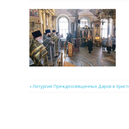
Previous
Литургия Преждеосвященных Даров в Христ
Навигация
Post:
по
записям