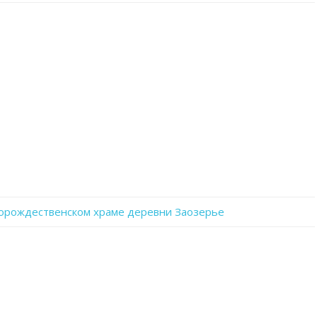
записи
JJ77vx54-
_E
орождественском храме деревни Заозерье