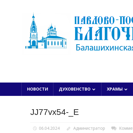
Skip
to
content
БАЛАШИХИНСКОЙ ЕПАРХИИ
НОВОСТИ
ДУХОВЕНСТВО
ХРАМЫ
JJ77vx54-_E
06.04.2024
Администратор
Комме