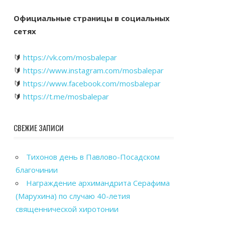
Официальные страницы в социальных
сетях
🔰
https://vk.com/mosbalepar
🔰
https://www.instagram.com/mosbalepar
🔰
https://www.facebook.com/mosbalepar
🔰
https://t.me/mosbalepar
СВЕЖИЕ ЗАПИСИ
Тихонов день в Павлово-Посадском
благочинии
Награждение архимандрита Серафима
(Марухина) по случаю 40-летия
священнической хиротонии
Общегородской выпускной вечер в