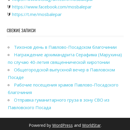
🔰
https://www.facebook.com/mosbalepar
🔰
https://t.me/mosbalepar
СВЕЖИЕ ЗАПИСИ
Тихонов день в Павлово-Посадском благочинии
Награждение архимандрита Серафима (Марухина)
по случаю 40-летия священнической хиротонии
Общегородской выпускной вечер в Павловском
Посаде
Рабочие посещения храмов Павлово-Посадского
благочиния
Отправка гуманитарного груза в зону СВО из
Павловского Посада
Powered by
WordPress
and
WorldStar
.