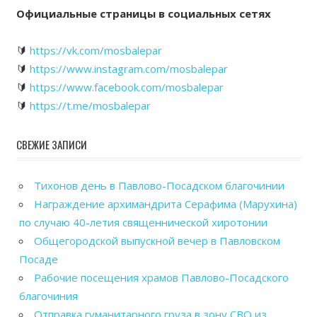
Официальные страницы в социальных сетях
🔰
https://vk.com/mosbalepar
🔰
https://www.instagram.com/mosbalepar
🔰
https://www.facebook.com/mosbalepar
🔰
https://t.me/mosbalepar
СВЕЖИЕ ЗАПИСИ
Тихонов день в Павлово-Посадском благочинии
Награждение архимандрита Серафима (Марухина)
по случаю 40-летия священнической хиротонии
Общегородской выпускной вечер в Павловском
Посаде
Рабочие посещения храмов Павлово-Посадского
благочиния
Отправка гуманитарного груза в зону СВО из