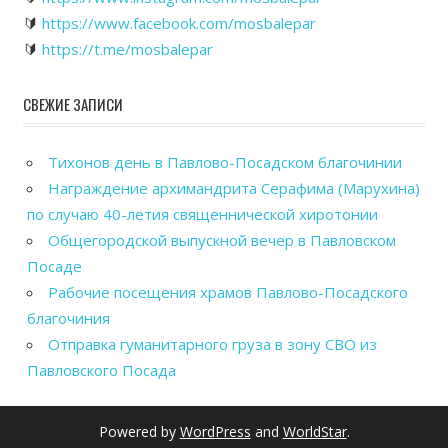
🔰
https://www.facebook.com/mosbalepar
🔰
https://t.me/mosbalepar
СВЕЖИЕ ЗАПИСИ
Тихонов день в Павлово-Посадском благочинии
Награждение архимандрита Серафима (Марухина)
по случаю 40-летия священнической хиротонии
Общегородской выпускной вечер в Павловском
Посаде
Рабочие посещения храмов Павлово-Посадского
благочиния
Отправка гуманитарного груза в зону СВО из
Павловского Посада
Powered by
WordPress
and
WorldStar
.