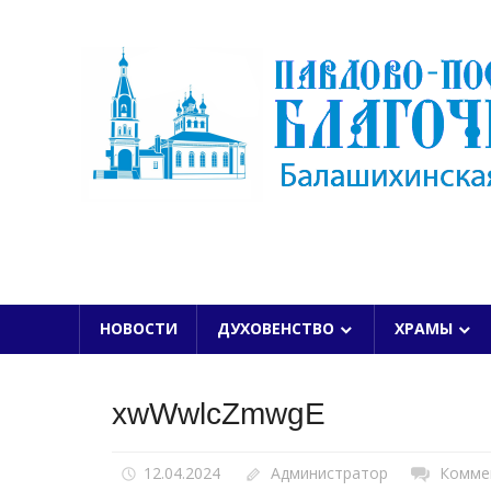
Skip
to
content
БАЛАШИХИНСКОЙ ЕПАРХИИ
НОВОСТИ
ДУХОВЕНСТВО
ХРАМЫ
xwWwlcZmwgE
12.04.2024
Администратор
Комме