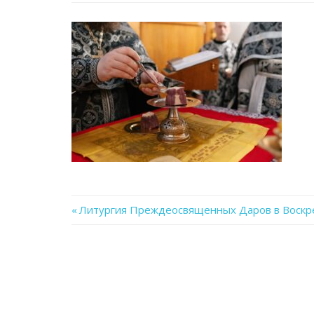
Previous
Литургия Преждеосвященных Даров в Воскре
Навигация
Post:
по
записям