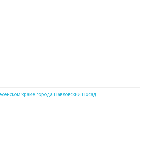
записи
xwWwlcZmwgE
сенском храме города Павловский Посад