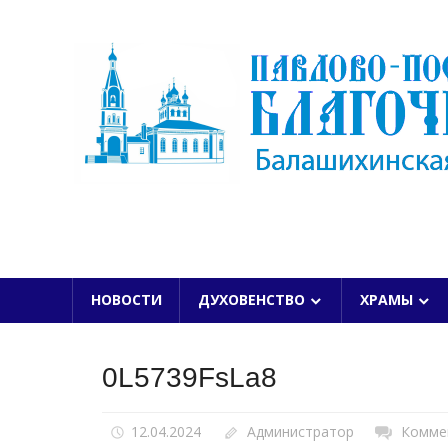
Skip
to
content
БАЛАШИХИНСКОЙ ЕПАРХИИ
НОВОСТИ
ДУХОВЕНСТВО
ХРАМЫ
0L5739FsLa8
12.04.2024
Администратор
Комме