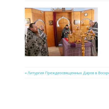
Previous
Литургия Преждеосвященных Даров в Воскре
Навигация
Post:
по
записям