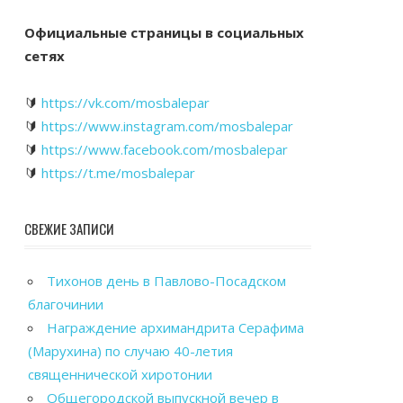
Официальные страницы в социальных
сетях
🔰
https://vk.com/mosbalepar
🔰
https://www.instagram.com/mosbalepar
🔰
https://www.facebook.com/mosbalepar
🔰
https://t.me/mosbalepar
СВЕЖИЕ ЗАПИСИ
Тихонов день в Павлово-Посадском
благочинии
Награждение архимандрита Серафима
(Марухина) по случаю 40-летия
священнической хиротонии
Общегородской выпускной вечер в