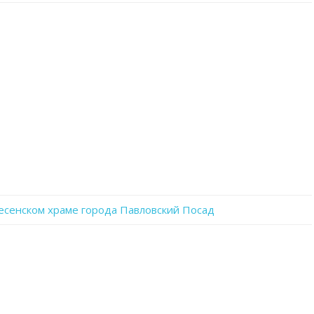
записи
0L5739FsLa8
сенском храме города Павловский Посад