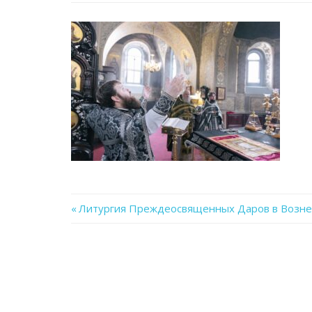
Previous
Литургия Преждеосвященных Даров в Вознес
Навигация
Post:
по
записям