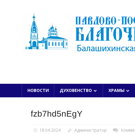
Skip
to
content
БАЛАШИХИНСКОЙ ЕПАРХИИ
НОВОСТИ
ДУХОВЕНСТВО
ХРАМЫ
fzb7hd5nEgY
18.04.2024
Администратор
Комме