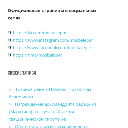
Официальные страницы в социальных
сетях
🔰
https://vk.com/mosbalepar
🔰
https://www.instagram.com/mosbalepar
🔰
https://www.facebook.com/mosbalepar
🔰
https://t.me/mosbalepar
СВЕЖИЕ ЗАПИСИ
Тихонов день в Павлово-Посадском
благочинии
Награждение архимандрита Серафима
(Марухина) по случаю 40-летия
священнической хиротонии
Общегородской выпускной вечер в