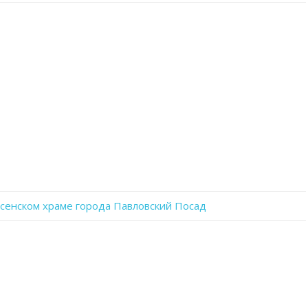
записи
fzb7hd5nEgY
енском храме города Павловский Посад