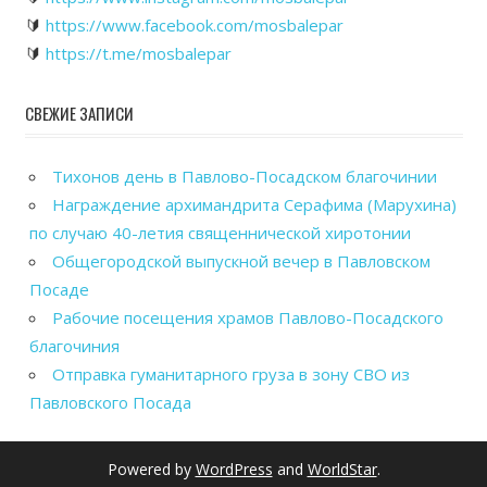
🔰
https://www.facebook.com/mosbalepar
🔰
https://t.me/mosbalepar
СВЕЖИЕ ЗАПИСИ
Тихонов день в Павлово-Посадском благочинии
Награждение архимандрита Серафима (Марухина)
по случаю 40-летия священнической хиротонии
Общегородской выпускной вечер в Павловском
Посаде
Рабочие посещения храмов Павлово-Посадского
благочиния
Отправка гуманитарного груза в зону СВО из
Павловского Посада
Powered by
WordPress
and
WorldStar
.