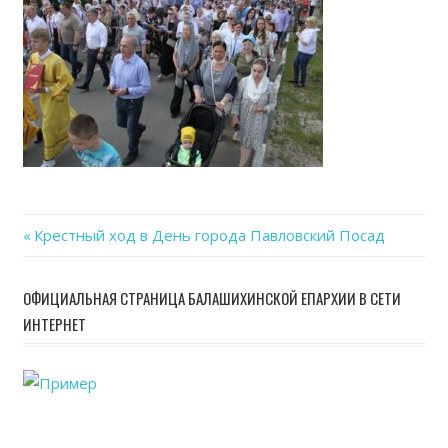
06-
04
at
22.45
Previous
Крестный ход в День города Павловский Посад
Навигация
Post:
по
ОФИЦИАЛЬНАЯ СТРАНИЦА БАЛАШИХИНСКОЙ ЕПАРХИИ В СЕТИ
ИНТЕРНЕТ
записям