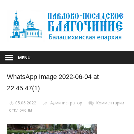
Skip
to
content
БАЛАШИХИНСКОЙ ЕПАРХИИ
ПАВЛОВО-
MENU
ПОСАДСКОЕ
WhatsApp Image 2022-06-04 at
БЛАГОЧИНИЕ
22.45.47(1)
05.06.2022
Администратор
Комментарии
к
отключены
запи
Wha
Ima
2022