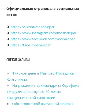
Официальные страницы в социальных
сетях
🔰
https://vk.com/mosbalepar
🔰
https://www.instagram.com/mosbalepar
🔰
https://www.facebook.com/mosbalepar
🔰
https://t.me/mosbalepar
СВЕЖИЕ ЗАПИСИ
Тихонов день в Павлово-Посадском
благочинии
Награждение архимандрита Серафима
(Марухина) по случаю 40-летия
священнической хиротонии
Общегородской выпускной вечер в