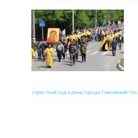
Previous
Крестный ход в День города Павловский Пос
Навигация
Post:
по
записям