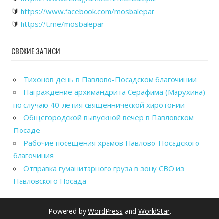
🔰
https://www.facebook.com/mosbalepar
🔰
https://t.me/mosbalepar
СВЕЖИЕ ЗАПИСИ
Тихонов день в Павлово-Посадском благочинии
Награждение архимандрита Серафима (Марухина)
по случаю 40-летия священнической хиротонии
Общегородской выпускной вечер в Павловском
Посаде
Рабочие посещения храмов Павлово-Посадского
благочиния
Отправка гуманитарного груза в зону СВО из
Павловского Посада
Powered by
WordPress
and
WorldStar
.